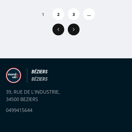
1
2
3
...
Précédent
Suivant
BÉZIERS
BÉZIERS
39, RUE DE L'INDUSTRIE,
34500 BEZIERS
0499415644