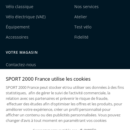
Vélo classique
Nos services
Vélo électrique (VAE)
Atelier
Équipement
Test vélo
Accessoires
Fidelité
VOTRE MAGASIN
Contactez-nous
Nos actualités
Recrutement
Une enseigne du groupe Sport2000
Mentions légales
Politique de cookies
Politique de confidentialité