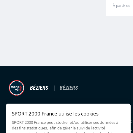
À partir de
BÉZIERS
BÉZIERS
39, RUE DE L'INDUSTRIE,
Lundi
34500 BEZIERS
Mardi
09:30 - 12:00
0499415644
Mercredi
09:30 - 12:00