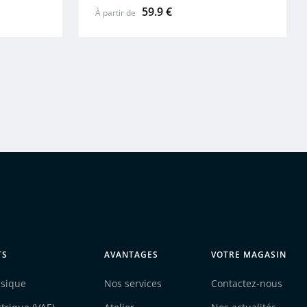
59.9 €
À partir de
TS
AVANTAGES
VOTRE MAGASIN
ssique
Nos services
Contactez-nous