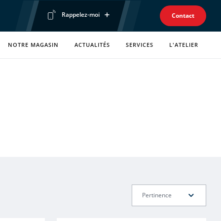
Rappelez-moi
Contact
Prénom
NOTRE MAGASIN
ACTUALITÉS
SERVICES
L'ATELIER
Téléphone
Envoyer ma demande
Politique de confidentialité