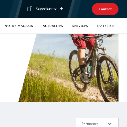
Rappelez-moi
Contact
Prénom
NOTRE MAGASIN
ACTUALITÉS
SERVICES
L'ATELIER
Téléphone
Envoyer ma demande
Politique de confidentialité